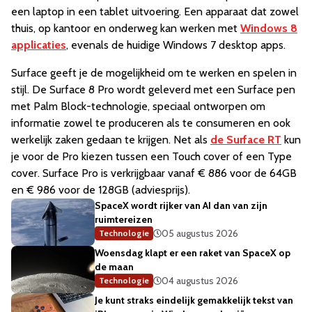
een laptop in een tablet uitvoering. Een apparaat dat zowel
thuis, op kantoor en onderweg kan werken met
Windows 8
applicaties
, evenals de huidige Windows 7 desktop apps.
Surface geeft je de mogelijkheid om te werken en spelen in
stijl. De Surface 8 Pro wordt geleverd met een Surface pen
met Palm Block-technologie, speciaal ontworpen om
informatie zowel te produceren als te consumeren en ook
werkelijk zaken gedaan te krijgen. Net als
de Surface RT
kun
je voor de Pro kiezen tussen een Touch cover of een Type
cover. Surface Pro is verkrijgbaar vanaf € 886 voor de 64GB
en € 986 voor de 128GB (adviesprijs).
SpaceX wordt rijker van AI dan van zijn
ruimtereizen
05 augustus 2026
Technologie
Woensdag klapt er een raket van SpaceX op
de maan
04 augustus 2026
Technologie
Je kunt straks eindelijk gemakkelijk tekst van