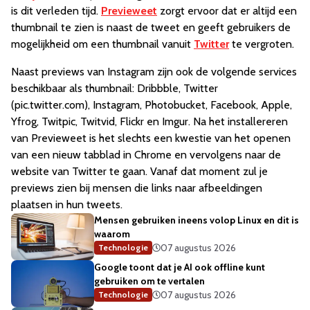
is dit verleden tijd.
Previeweet
zorgt ervoor dat er altijd een
thumbnail te zien is naast de tweet en geeft gebruikers de
mogelijkheid om een thumbnail vanuit
Twitter
te vergroten.
Naast previews van Instagram zijn ook de volgende services
beschikbaar als thumbnail: Dribbble, Twitter
(pic.twitter.com), Instagram, Photobucket, Facebook, Apple,
Yfrog, Twitpic, Twitvid, Flickr en Imgur. Na het installereren
van Previeweet is het slechts een kwestie van het openen
van een nieuw tabblad in Chrome en vervolgens naar de
website van Twitter te gaan. Vanaf dat moment zul je
previews zien bij mensen die links naar afbeeldingen
plaatsen in hun tweets.
Mensen gebruiken ineens volop Linux en dit is
waarom
07 augustus 2026
Technologie
Google toont dat je AI ook offline kunt
gebruiken om te vertalen
07 augustus 2026
Technologie