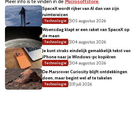
Meer info is te vinden in de
Microsoftstore
.
SpaceX wordt rijker van AI dan van zijn
ruimtereizen
05 augustus 2026
Technologie
Woensdag klapt er een raket van SpaceX op
de maan
04 augustus 2026
Technologie
Je kunt straks eindelijk gemakkelijk tekst van
iPhone naar je Windows-pc kopiëren
04 augustus 2026
Technologie
De Marsrover Curiosity blijft ontdekkingen
doen, maar begint wel af te takelen
31 juli 2026
Technologie