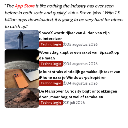
"
The
App Store
is like nothing the industry has ever seen
before in both scale and quality
," aldus Steve Jobs. "
With 1.5
billion apps downloaded, it is going to be very hard for others
to catch up
."
SpaceX wordt rijker van AI dan van zijn
ruimtereizen
05 augustus 2026
Technologie
Woensdag klapt er een raket van SpaceX op
de maan
04 augustus 2026
Technologie
Je kunt straks eindelijk gemakkelijk tekst van
iPhone naar je Windows-pc kopiëren
04 augustus 2026
Technologie
De Marsrover Curiosity blijft ontdekkingen
doen, maar begint wel af te takelen
31 juli 2026
Technologie