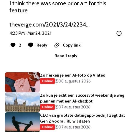
I think there was some prior art for this 
feature. 

theverge.com/2021/3/24/2234…
4:23 PM · Mar 24, 2021
2
Reply
Copy link
Read 1 reply
Zo herken je een AI-foto op Vinted
08 augustus 2026
Online
Zo kun je echt een succesvol weekendje weg
plannen met een AI-chatbot
07 augustus 2026
Online
CEO van grootste datingapp-bedrijf zegt dat
Gen Z vooral IRL wil daten
07 augustus 2026
Online