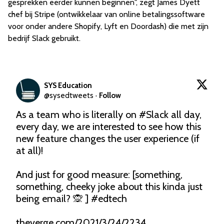
gesprekken eerder kunnen beginnen", zegt James Dyett
chef bij Stripe (ontwikkelaar van online betalingssoftware
voor onder andere Shopify, Lyft en Doordash) die met zijn
bedrijf Slack gebruikt.
SYS Education
@
sysedtweets
·
Follow
As a team who is literally on 
#Slack
 all day, 
every day, we are interested to see how this 
new feature changes the user experience (if 
at all)!

And just for good measure: [something, 
something, cheeky joke about this kinda just 
being email? 🙊 ] 
#edtech
theverge.com/2021/3/24/2234…