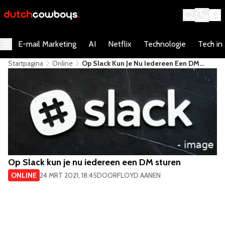
E-mail Marketing
AI
Netflix
Technologie
Tech in
Startpagina
Online
Op Slack Kun Je Nu Iedereen Een DM
Sturen
Op Slack kun je nu iedereen een DM sturen
ONLINE
24 MRT 2021, 18:45
DOOR
FLOYD AANEN