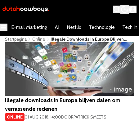
E-mail Marketing
AI
Netflix
Technologie
Tech in
Startpagina
Online
Illegale Downloads In Europa Blijven
Dalen Om Verrassende Redenen
Illegale downloads in Europa blijven dalen om
verrassende redenen
ONLINE
01 AUG 2018, 14:00
DOOR
PATRICK SMEETS