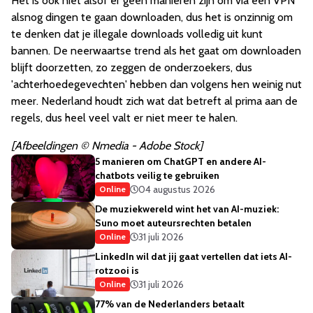
Het is ook niet alsof er geen manieren zijn om via een VPN
alsnog dingen te gaan downloaden, dus het is onzinnig om
te denken dat je illegale downloads volledig uit kunt
bannen. De neerwaartse trend als het gaat om downloaden
blijft doorzetten, zo zeggen de onderzoekers, dus
'achterhoedegevechten' hebben dan volgens hen weinig nut
meer. Nederland houdt zich wat dat betreft al prima aan de
regels, dus heel veel valt er niet meer te halen.
[Afbeeldingen © Nmedia - Adobe Stock]
5 manieren om ChatGPT en andere AI-
chatbots veilig te gebruiken
04 augustus 2026
Online
De muziekwereld wint het van AI-muziek:
Suno moet auteursrechten betalen
31 juli 2026
Online
LinkedIn wil dat jij gaat vertellen dat iets AI-
rotzooi is
31 juli 2026
Online
77% van de Nederlanders betaalt