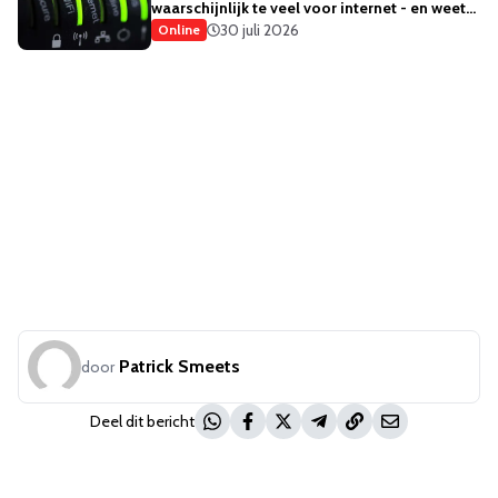
waarschijnlijk te veel voor internet - en weet
het ook
30 juli 2026
Online
Patrick Smeets
door
Deel dit bericht