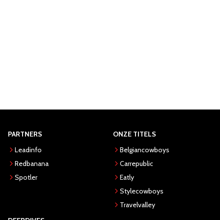
PARTNERS
ONZE TITELS
Leadinfo
Belgiancowboys
Redbanana
Carrepublic
Spotler
Eatly
Stylecowboys
Travelvalley