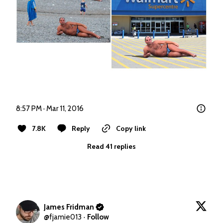
8:57 PM · Mar 11, 2016
7.8K
Reply
Copy link
Read 41 replies
James Fridman
@
fjamie013
·
Follow