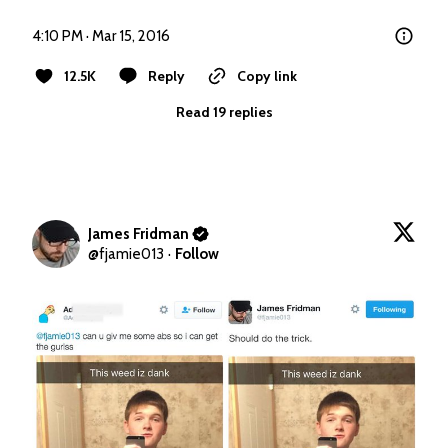
4:10 PM · Mar 15, 2016
12.5K
Reply
Copy link
Read 19 replies
James Fridman
@
fjamie013
·
Follow