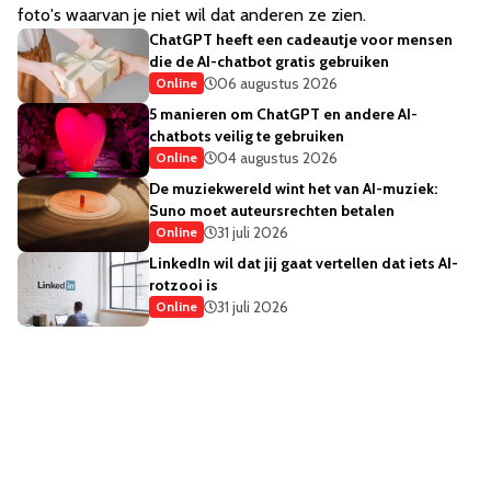
foto's waarvan je niet wil dat anderen ze zien.
ChatGPT heeft een cadeautje voor mensen
die de AI-chatbot gratis gebruiken
06 augustus 2026
Online
5 manieren om ChatGPT en andere AI-
chatbots veilig te gebruiken
04 augustus 2026
Online
De muziekwereld wint het van AI-muziek:
Suno moet auteursrechten betalen
31 juli 2026
Online
LinkedIn wil dat jij gaat vertellen dat iets AI-
rotzooi is
31 juli 2026
Online