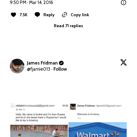
9:50 PM · Mar 14, 2016
7.5K
Reply
Copy link
Read 71 replies
James Fridman
@
fjamie013
·
Follow