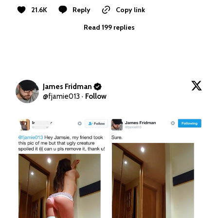
21.6K
Reply
Copy link
Read 199 replies
James Fridman
@
fjamie013
·
Follow