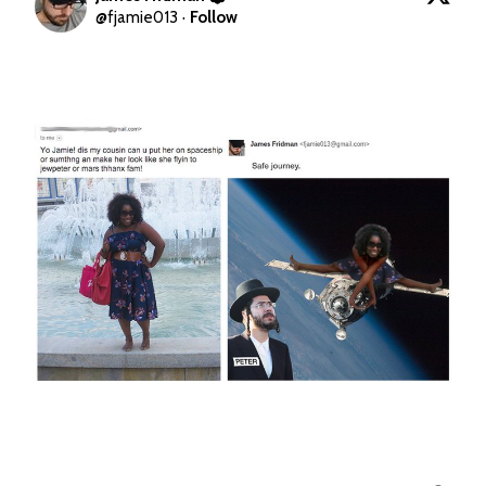
@
fjamie013
·
Follow