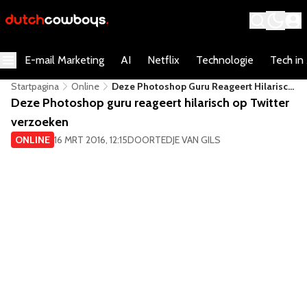
E-mail Marketing
AI
Netflix
Technologie
Tech in
Startpagina
Online
Deze Photoshop Guru Reageert Hilarisch
Op Twitter Verzoeken
Deze Photoshop guru reageert hilarisch op Twitter
verzoeken
ONLINE
16 MRT 2016, 12:15
DOOR
TEDJE VAN GILS