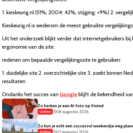
1. kieskeurig.nl (51%; 2004: 42%; stijging: +9%) 2. vergeli
Kieskeurig.nl is wederom de meest gebruikte vergelijkingss
Uit het onderzoek blijkt verder dat internetgebruikers bi
ergonomie van de site:
redenen om bepaalde vergelijkingssite te gebruiken:
1. duidelijke site 2. overzichtelijke site 3. zoekt binnen Ne
resultaten
Ondanks het succes van
Google
blijft de bekendheid va
Zo herken je een AI-foto op Vinted
08 augustus 2026
Online
Zo kun je echt een succesvol weekendje weg plan
07 augustus 2026
Online