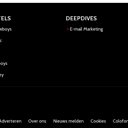
TELS
DEEPDIVES
owboys
E-mail Marketing
c
boys
ey
Adverteren
Over ons
Nieuws melden
Cookies
Colofon