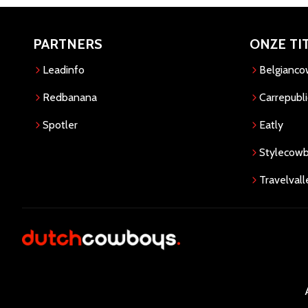
PARTNERS
ONZE TI
Leadinfo
Belgianc
Redbanana
Carrepubli
Spotler
Eatly
Stylecow
Travelvall