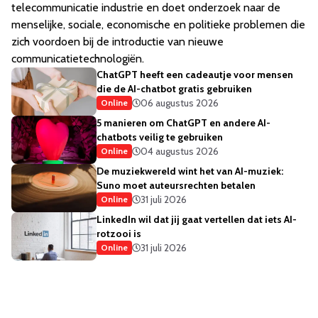
telecommunicatie industrie en doet onderzoek naar de
menselijke, sociale, economische en politieke problemen die
zich voordoen bij de introductie van nieuwe
communicatietechnologiën.
ChatGPT heeft een cadeautje voor mensen
die de AI-chatbot gratis gebruiken
06 augustus 2026
Online
5 manieren om ChatGPT en andere AI-
chatbots veilig te gebruiken
04 augustus 2026
Online
De muziekwereld wint het van AI-muziek:
Suno moet auteursrechten betalen
31 juli 2026
Online
LinkedIn wil dat jij gaat vertellen dat iets AI-
rotzooi is
31 juli 2026
Online