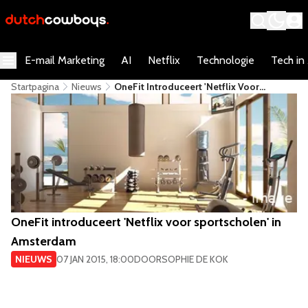
E-mail Marketing
AI
Netflix
Technologie
Tech in
Startpagina
Nieuws
OneFit Introduceert 'Netflix Voor
Sportscholen' In Amsterdam
OneFit introduceert 'Netflix voor sportscholen' in
Amsterdam
NIEUWS
07 JAN 2015, 18:00
DOOR
SOPHIE DE KOK