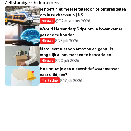
Zelfstandige Ondernemers.
Je hoeft niet meer je telefoon te ontgrendelen
om in te checken bij NS
02 augustus 2026
Nieuws
Wereld Hersendag: 5 tips om je bovenkamer
gezond te houden
23 juli 2026
Nieuws
Meta leert niet van Amazon en gebruikt
mogelijk AI om mensen te beoordelen
20 juli 2026
Nieuws
Hoe bouw je een nieuwsbrief waar mensen
naar uitkijken?
17 juli 2026
Marketing