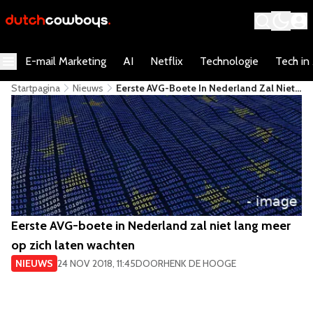
E-mail Marketing
AI
Netflix
Technologie
Tech in
Startpagina
Nieuws
Eerste AVG-Boete In Nederland Zal Niet
Lang Meer Op Zich Laten Wachten
Eerste AVG-boete in Nederland zal niet lang meer
op zich laten wachten
NIEUWS
24 NOV 2018, 11:45
DOOR
HENK DE HOOGE