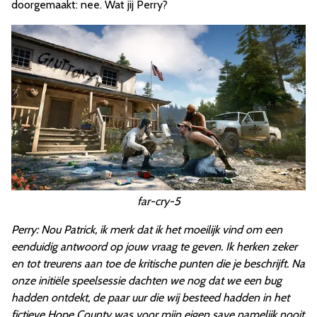
doorgemaakt: nee. Wat jij Perry?
far-cry-5
Perry: Nou Patrick, ik merk dat ik het moeilijk vind om een
eenduidig antwoord op jouw vraag te geven. Ik herken zeker
en tot treurens aan toe de kritische punten die je beschrijft. Na
onze initiële speelsessie dachten we nog dat we een bug
hadden ontdekt, de paar uur die wij besteed hadden in het
fictieve Hope County was voor mijn eigen save namelijk nooit