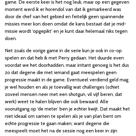
game. De eerste keer is het nog leuk, maar op een gegeven
moment werd ik er horendol van dat ik gemarkeerd was
door de chef van het gebied en feitelijk geen spannende
missies meer kon doen omdat de kans bestaat dat je mid-
missie wordt ‘opgepikt’ en je kunt daar helemaal niks tegen
doen.
Net zoals de vorige game in de serie kun je ook in co-op
spelen en dat heb ik met Perry gedaan. Het duurde even
voordat we het doorhadden, maar irritant genoeg is het dus
zo dat degene die met iemand gaat meespelen geen
progressie maakt in de game. Eventueel verdiend geld mag
je wel houden en als je toevallig wat challenges (schiet
zoveel mensen neer met een shotgun, vil vijf beren, dat
werk) weet te halen blijven die ook bewaard. Alle
vooruitgang op ‘de meter’ ben je echter kwijt. Dat maakt het
niet ideaal om samen te spelen als je van plan bent om
echte progressie te gaan maken, want degene die
meespeelt moet het na de sessie nog een keer in zijn