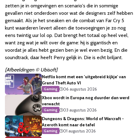
zetten je in omgevingen en scenario's die in sommige
gevallen niet onderdoen voor wat de designers zelf hebben
gemaakt. Als je het sneaken en de combat van Far Cry 5
kunt waarderen levert alleen die toevoegingen je zo nog
eens twintig uur lol op. Dat brengt het totaal op heel veel,
want zeg wat je wilt over de game: hij is gigantisch en
voordat je alles hebt gezien ben je wel even bezig. En die
soundtrack, daar heeft Perry gelijk in. Die is echt briljant.
[Afbeeldingen © Ubisoft]
Netflix komt met een 'uitgebreid kijkje' van
Grand Theft Auto VI
06 augustus 2026
Gaming
Xbox wordt in Europa nog duurder dan werd
verwacht
03 augustus 2026
Gaming
Dungeons & Dragons: World of Warcraft -
Azeroth komt naar de tafel
01 augustus 2026
Gaming