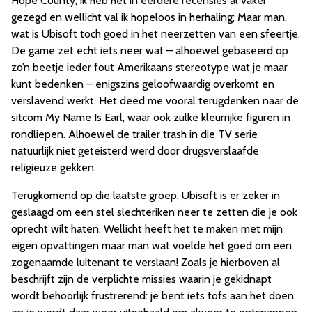
Hope County, ik heb het in eerdere recensies al vaker
gezegd en wellicht val ik hopeloos in herhaling; Maar man,
wat is Ubisoft toch goed in het neerzetten van een sfeertje.
De game zet echt iets neer wat – alhoewel gebaseerd op
zo’n beetje ieder fout Amerikaans stereotype wat je maar
kunt bedenken – enigszins geloofwaardig overkomt en
verslavend werkt. Het deed me vooral terugdenken naar de
sitcom My Name Is Earl, waar ook zulke kleurrijke figuren in
rondliepen. Alhoewel de trailer trash in die TV serie
natuurlijk niet geteisterd werd door drugsverslaafde
religieuze gekken.
Terugkomend op die laatste groep, Ubisoft is er zeker in
geslaagd om een stel slechteriken neer te zetten die je ook
oprecht wilt haten. Wellicht heeft het te maken met mijn
eigen opvattingen maar man wat voelde het goed om een
zogenaamde luitenant te verslaan! Zoals je hierboven al
beschrijft zijn de verplichte missies waarin je gekidnapt
wordt behoorlijk frustrerend: je bent iets tofs aan het doen