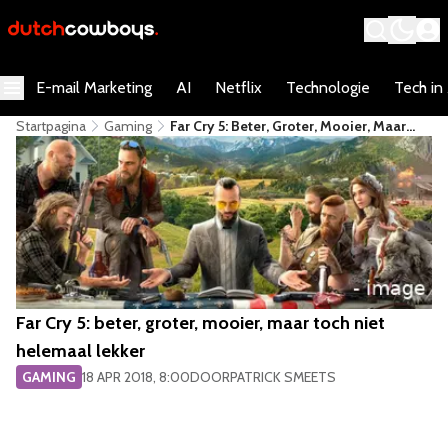
E-mail Marketing
AI
Netflix
Technologie
Tech in
Startpagina
Gaming
Far Cry 5: Beter, Groter, Mooier, Maar
Toch Niet Helemaal Lekker
Far Cry 5: beter, groter, mooier, maar toch niet
helemaal lekker
GAMING
18 APR 2018, 8:00
DOOR
PATRICK SMEETS