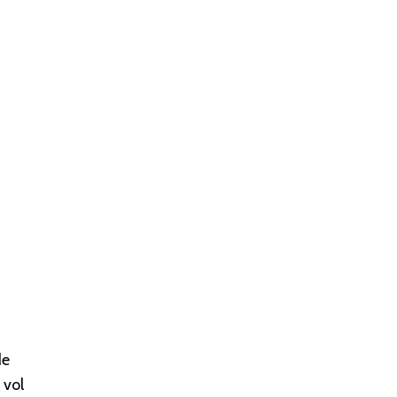
de
 vol