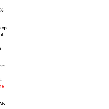
9%.
m op
nt
n
mes
.
ne
,Als