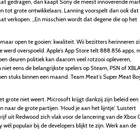
es gaat gedragen, dan kaapt Sony de meest innoverende mar
ien tot grote ontwikkelaars. Lanning voorspelt dan ook dat
gaat verkopen. ,,En misschien wordt dat degene die op het
aar open te gooien: kwaliteit. Wii bezitters herinneren z
e werd overspoeld. Apple’s App Store telt 888.856 apps, 
open deuren politiek kan daarom veel rotzooi opleveren,
niet eens de belangrijkste spelers op Steam, PSN of XBLA
iljoen stuks binnen een maand. Team Meat’s Super Meat Bo
et grote niet weert. Microsoft krijgt dankzij zijn beleid een
 naar de grote partijen. ‘Houd je aan het lijntje’. ‘Luistert
bedrijf uit Redwood zich vlak voor de lancering van de Xbox
 wél populair bij de developers blijkt te zijn. Werk aan de