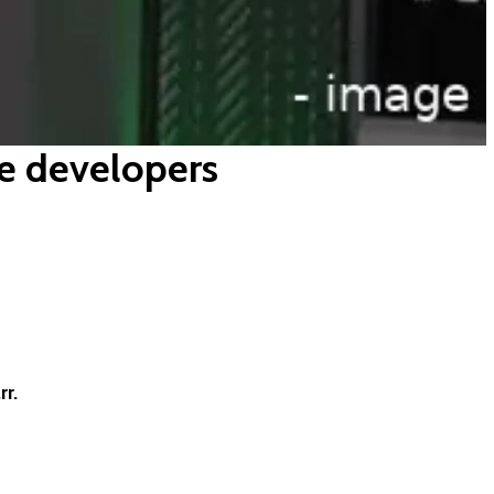
ie developers
r.