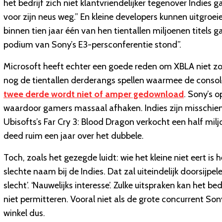
het bedrijf zich niet klantvriendelijker tegenover Indi
voor zijn neus weg.” En kleine developers kunnen uitgroe
binnen tien jaar één van hen tientallen miljoenen titels 
podium van Sony’s E3-persconferentie stond”.
Microsoft heeft echter een goede reden om XBLA niet zom
nog de tientallen derderangs spellen waarmee de consol
twee derde wordt niet of amper gedownload
. Sony’s 
waardoor gamers massaal afhaken. Indies zijn misschien 
Ubisofts’s Far Cry 3: Blood Dragon verkocht een half m
deed ruim een jaar over het dubbele.
Toch, zoals het gezegde luidt: wie het kleine niet eert is h
slechte naam bij de Indies. Dat zal uiteindelijk doorsijpelen
slecht’. ‘Nauwelijks interesse’. Zulke uitspraken kan het 
niet permitteren. Vooral niet als de grote concurrent Sony
winkel dus.