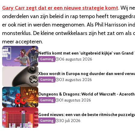
Gary Carr zegt dat er een nieuwe strategie komt
. Wij n
onderdelen van zijn beleid in rap tempo heeft teruggedra
er ook niet in werden meegenomen. Als Phil Harrisson 
monsterklus. De kleine ontwikkelaars zijn het zat om als 
meer accepteren.
Netflix komt met een 'uitgebreid kijkje' van Grand
06 augustus 2026
Gaming
Xbox wordt in Europa nog duurder dan werd verw
03 augustus 2026
Gaming
Dungeons & Dragons: World of Warcraft - Azeroth 
01 augustus 2026
Gaming
Goed nieuws: een van de beste ritmische puzzelg
30 juli 2026
Gaming