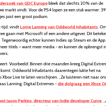
nderzoek van GDC Europe
bleek dat slechts 20% van de
we markt vindt. Voor de PS4 lopen ze een stuk warmer: 3
es juist een groot podium.
tijd, vindt
Lorne Lanning van Oddworld Inhabitants
. O
ee gaan met Microsoft of een andere uitgever. Dit beteke
n. Tegenwoordig echter kunnen Indies op Steam en de App
meer titels – want meer media - en kunnen de opbrengst i
vers.
eert. Voorbeeld: Binnen drie maanden kreeg Digital Extre
itkomt. Oddworld Inhabitants daarentegen lukte het na
ox Live te laten verschijnen. ,,Ze luisteren niet naar ons
 baas Lanning. Digital Extremes -
die dolgraag een Xbox O
wt Jason Perkins, directeur van Indie developer Curve
. ,