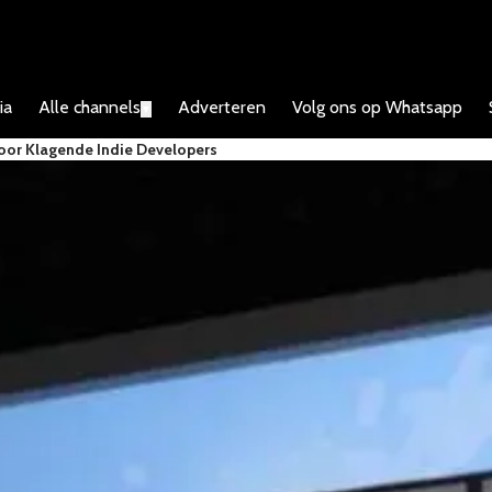
ia
Alle channels
Adverteren
Volg ons op Whatsapp
▼
Voor Klagende Indie Developers