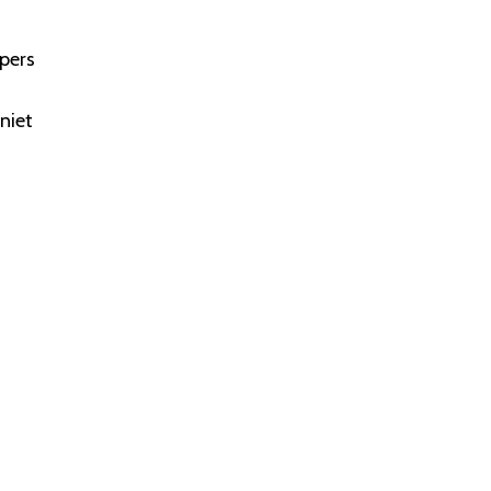
opers
niet