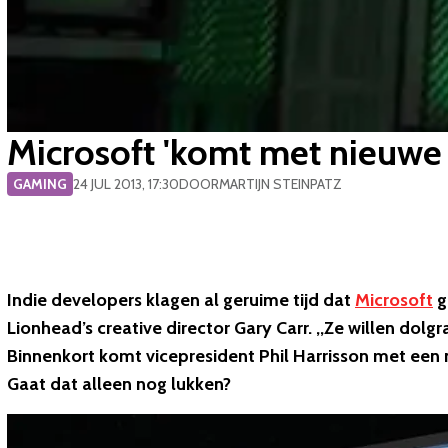
Microsoft 'komt met nieuwe 
GAMING
24 JUL 2013, 17:30
DOOR
MARTIJN STEINPATZ
Indie developers klagen al geruime tijd dat
Microsoft
g
Lionhead’s creative director Gary Carr. ,,Ze willen dol
Binnenkort komt vicepresident Phil Harrisson met een 
Gaat dat alleen nog lukken?