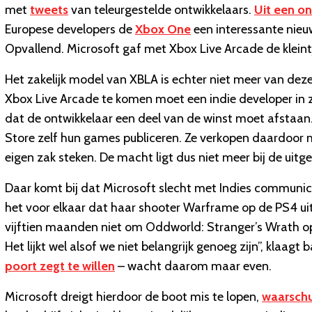
met
tweets
van teleurgestelde ontwikkelaars.
Uit een o
Europese developers de
Xbox One
een interessante nieu
Opvallend. Microsoft gaf met Xbox Live Arcade de kleintj
Het zakelijk model van XBLA is echter niet meer van deze 
Xbox Live Arcade te komen moet een indie developer in z
dat de ontwikkelaar een deel van de winst moet afstaa
Store zelf hun games publiceren. Ze verkopen daardoor 
eigen zak steken. De macht ligt dus niet meer bij de uitge
Daar komt bij dat Microsoft slecht met Indies communic
het voor elkaar dat haar shooter Warframe op de PS4 u
vijftien maanden niet om Oddworld: Stranger’s Wrath op Xb
Het lijkt wel alsof we niet belangrijk genoeg zijn”, klaagt
poort zegt te willen
– wacht daarom maar even.
Microsoft dreigt hierdoor de boot mis te lopen,
waarschu