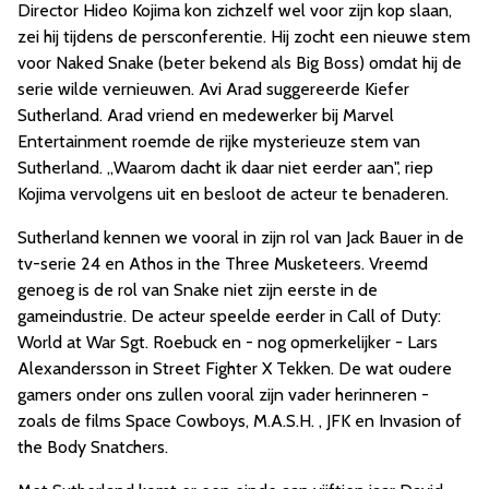
Director Hideo Kojima kon zichzelf wel voor zijn kop slaan,
zei hij tijdens de persconferentie. Hij zocht een nieuwe stem
voor Naked Snake (beter bekend als Big Boss) omdat hij de
serie wilde vernieuwen. Avi Arad suggereerde Kiefer
Sutherland. Arad vriend en medewerker bij Marvel
Entertainment roemde de rijke mysterieuze stem van
Sutherland. ,,Waarom dacht ik daar niet eerder aan", riep
Kojima vervolgens uit en besloot de acteur te benaderen.
Sutherland kennen we vooral in zijn rol van Jack Bauer in de
tv-serie 24 en Athos in the Three Musketeers. Vreemd
genoeg is de rol van Snake niet zijn eerste in de
gameindustrie. De acteur speelde eerder in Call of Duty:
World at War Sgt. Roebuck en - nog opmerkelijker - Lars
Alexandersson in Street Fighter X Tekken. De wat oudere
gamers onder ons zullen vooral zijn vader herinneren -
zoals de films Space Cowboys, M.A.S.H. , JFK en Invasion of
the Body Snatchers.