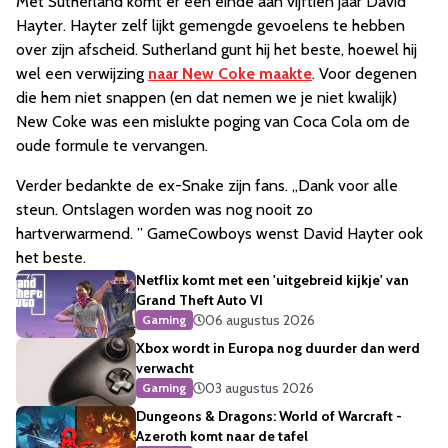
Met Sutherland komt er een einde aan vijftien jaar David
Hayter. Hayter zelf lijkt gemengde gevoelens te hebben
over zijn afscheid. Sutherland gunt hij het beste, hoewel hij
wel een verwijzing
naar New Coke maakte
. Voor degenen
die hem niet snappen (en dat nemen we je niet kwalijk)
New Coke was een mislukte poging van Coca Cola om de
oude formule te vervangen.
Verder bedankte de ex-Snake zijn fans. ,,Dank voor alle
steun. Ontslagen worden was nog nooit zo
hartverwarmend. ” GameCowboys wenst David Hayter ook
het beste.
Netflix komt met een 'uitgebreid kijkje' van
Grand Theft Auto VI
06 augustus 2026
Gaming
Xbox wordt in Europa nog duurder dan werd
verwacht
03 augustus 2026
Gaming
Dungeons & Dragons: World of Warcraft -
Azeroth komt naar de tafel