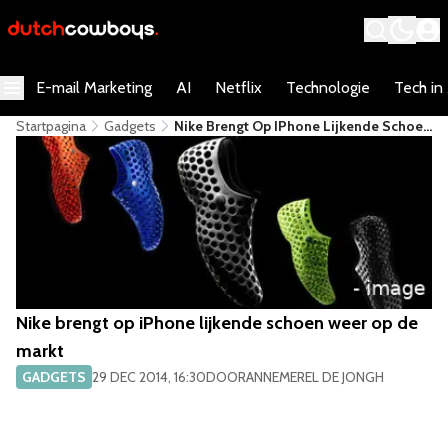
E-mail Marketing
AI
Netflix
Technologie
Tech in
Startpagina
Gadgets
Nike Brengt Op IPhone Lijkende Schoen
Weer Op De Markt
Nike brengt op iPhone lijkende schoen weer op de
markt
GADGETS
29 DEC 2014, 16:30
DOOR
ANNEMEREL DE JONGH