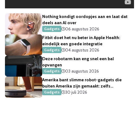
Nothing kondigt oordopjes aan en laat dat
deels aan AI over
06 augustus 2026
Gadgets
Fitbit doet het nu beter in Apple Health:
eindelijk een goede integratie
04 augustus 2026
Gadgets
Deze robotarm kan eng snel een bal
opvangen
03 augustus 2026
Gadgets
Amerika bant slimme robot-gadgets die
buiten Amerika zijn gemaakt: zelfs
robotstofzuigers
30 juli 2026
Gadgets