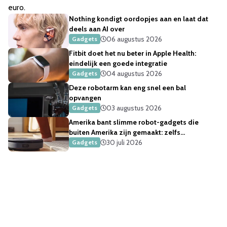
euro.
Nothing kondigt oordopjes aan en laat dat
deels aan AI over
06 augustus 2026
Gadgets
Fitbit doet het nu beter in Apple Health:
eindelijk een goede integratie
04 augustus 2026
Gadgets
Deze robotarm kan eng snel een bal
opvangen
03 augustus 2026
Gadgets
Amerika bant slimme robot-gadgets die
buiten Amerika zijn gemaakt: zelfs
robotstofzuigers
30 juli 2026
Gadgets