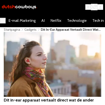
E-mail Marketing
AI
Netflix
Technologie
Tech in
Startpagina
Gadgets
Dit In-Ear Apparaat Vertaalt Direct Wat
De Ander Zegt
Dit in-ear apparaat vertaalt direct wat de ander