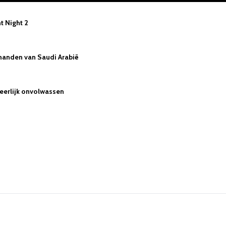
nt Night 2
n handen van Saudi Arabië
eerlijk onvolwassen