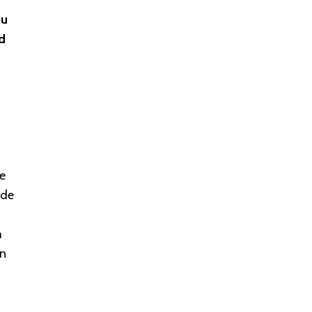
ou
d
re
 de
h
en