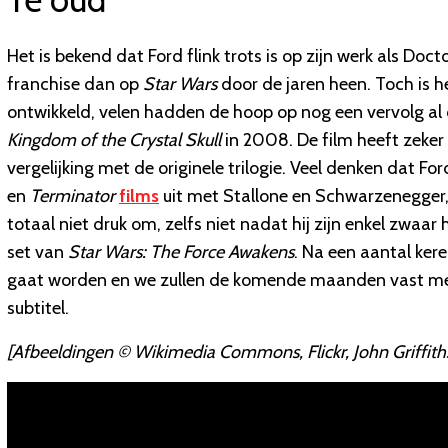
Het is bekend dat Ford flink trots is op zijn werk als Do
franchise dan op
Star Wars
door de jaren heen. Toch is he
ontwikkeld, velen hadden de hoop op nog een vervolg a
Kingdom of the Crystal Skull
in 2008. De film heeft zeker
vergelijking met de originele trilogie. Veel denken dat F
en
Terminator
films
uit met Stallone en Schwarzenegger,
totaal niet druk om, zelfs niet nadat hij zijn enkel zwa
set van
Star Wars: The Force Awakens
. Na een aantal kere
gaat worden en we zullen de komende maanden vast meer 
subtitel.
[Afbeeldingen
©
Wikimedia Commons, Flickr, John Griffith