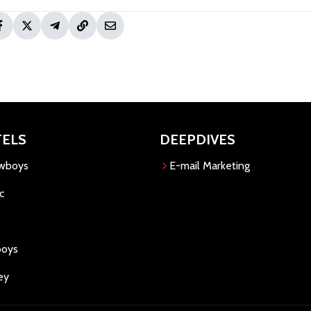
TELS
DEEPDIVES
owboys
E-mail Marketing
c
boys
ey