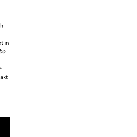
ch
t in
bo
e
aakt