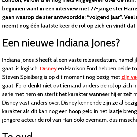
London, verder is er nog niets vrijgegeven over de film
beginnen want in een interview met 77-jarige ster Har
gaan waarop de ster antwoordde: “volgend jaar”. Veel 
neemt nog één laatste keer de rol op zich en vindt d
Een nieuwe Indiana Jones?
Indiana Jones 5 heeft al een vaste releasedatum, namelijk:
gaat, is logisch.
Disney
en Harrison Ford hebben beide to
Steven Spielberg is op dit moment nog bezig met
zijn v
gaat. Ford denkt niet dat iemand anders de rol op zich 
serie met hem en sterft het karakter wanneer hij er zelf 
Disney vast anders over. Disney kennende zijn ze al bez
karakter als dit kan nog een hoop geld in het laatje bren
jongere acteur de rol van Han Solo overnam, dus misschie
Te oud