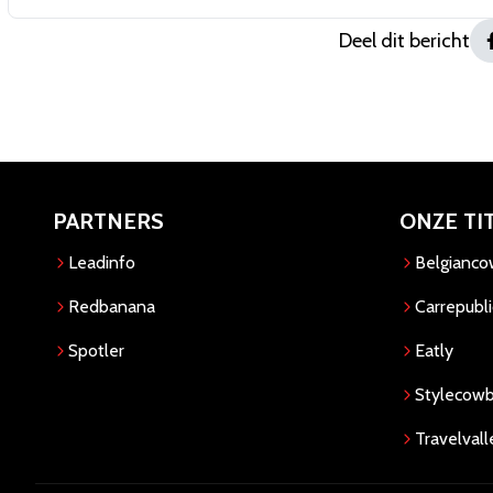
Deel dit bericht
PARTNERS
ONZE TI
Leadinfo
Belgianc
Redbanana
Carrepubli
Spotler
Eatly
Stylecow
Travelvall