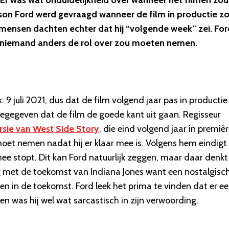
. Er was wat onduidelijkheid over wanneer het filmen zou
rison Ford werd gevraagd wanneer de film in productie z
mensen dachten echter dat hij “volgende week” zei. For
at niemand anders de rol over zou moeten nemen.
 9 juli 2021, dus dat de film volgend jaar pas in productie
egegeven dat de film de goede kant uit gaan. Regisseur
ersie van West Side Story
, die eind volgend jaar in premiè
moet nemen nadat hij er klaar mee is. Volgens hem eindigt
mee stopt. Dit kan Ford natuurlijk zeggen, maar daar denkt
ig met de toekomst van Indiana Jones want een nostalgisc
gen in de toekomst. Ford leek het prima te vinden dat er e
n was hij wel wat sarcastisch in zijn verwoording.