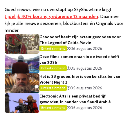
Goed nieuws: wie nu overstapt op SkyShowtime krijgt
tijdelijk 40% korting gedurende 12 maanden
. Daarmee
kijk je alle nieuwe seizoenen, blockbusters én Originals voor
minder.
Ganondorf heeft zijn acteur gevonden voor
The Legend of Zelda Movie
06 augustus 2026
Entertainment
Deze films komen eraan in de tweede helft
van 2026
05 augustus 2026
Entertainment
Het is 28 graden, hier is een kersttrailer van
Violent Night 2
05 augustus 2026
Entertainment
Electronic Arts is een privaat bedrijf
geworden, in handen van Saudi Arabië
05 augustus 2026
Entertainment