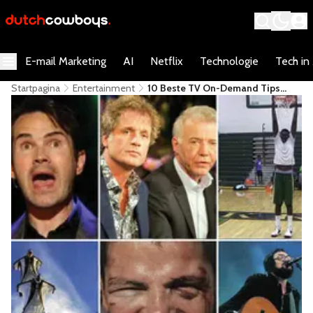
E-mail Marketing
AI
Netflix
Technologie
Tech in
Startpagina
Entertainment
10 Beste TV On-Demand Tips
Voor Het Weekend