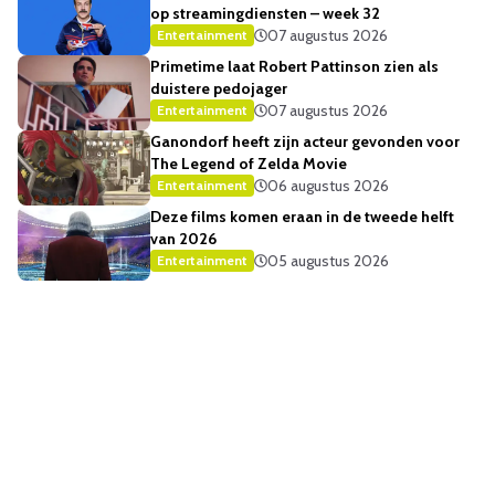
op streamingdiensten – week 32
07 augustus 2026
Entertainment
Primetime laat Robert Pattinson zien als
duistere pedojager
07 augustus 2026
Entertainment
Ganondorf heeft zijn acteur gevonden voor
The Legend of Zelda Movie
06 augustus 2026
Entertainment
Deze films komen eraan in de tweede helft
van 2026
05 augustus 2026
Entertainment