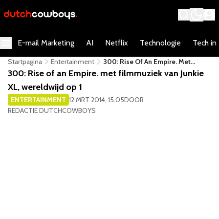
E-mail Marketing
AI
Netflix
Technologie
Tech in
Startpagina
Entertainment
300: Rise Of An Empire. Met
Filmmuziek Van Junkie XL,
300: Rise of an Empire. met filmmuziek van Junkie
Wereldwijd Op 1
XL, wereldwijd op 1
ENTERTAINMENT
12 MRT 2014, 15:05
DOOR
REDACTIE DUTCHCOWBOYS