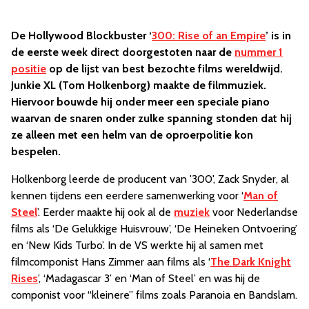
De Hollywood Blockbuster ‘
300: Rise of an Empire
’ is in
de eerste week direct doorgestoten naar de
nummer 1
positie
op de lijst van best bezochte films wereldwijd.
Junkie XL (Tom Holkenborg) maakte de filmmuziek.
Hiervoor bouwde hij onder meer een speciale piano
waarvan de snaren onder zulke spanning stonden dat hij
ze alleen met een helm van de oproerpolitie kon
bespelen.
Holkenborg leerde de producent van '300', Zack Snyder, al
kennen tijdens een eerdere samenwerking voor ‘
Man of
Steel
’. Eerder maakte hij ook al de
muziek
voor Nederlandse
films als ‘De Gelukkige Huisvrouw’, ‘De Heineken Ontvoering’
en ‘New Kids Turbo’. In de VS werkte hij al samen met
filmcomponist Hans Zimmer aan films als ‘
The Dark Knight
Rises
’, ‘Madagascar 3’ en ‘Man of Steel’ en was hij de
componist voor “kleinere” films zoals Paranoia en Bandslam.