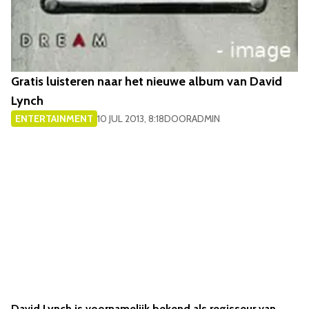
Gratis luisteren naar het nieuwe album van David
Lynch
ENTERTAINMENT
10 JUL 2013, 8:18
DOOR
ADMIN
David Lynch is voornamelijk bekend als regisseur van