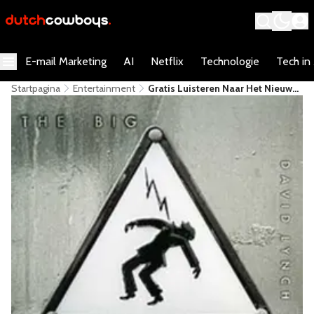
E-mail Marketing
AI
Netflix
Technologie
Tech in
Startpagina
Entertainment
Gratis Luisteren Naar Het Nieuwe
Album Van David Lynch