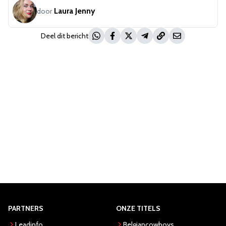
Laura Jenny
door
Deel dit bericht
PARTNERS
ONZE TITELS
Leadinfo
Belgiancowboys