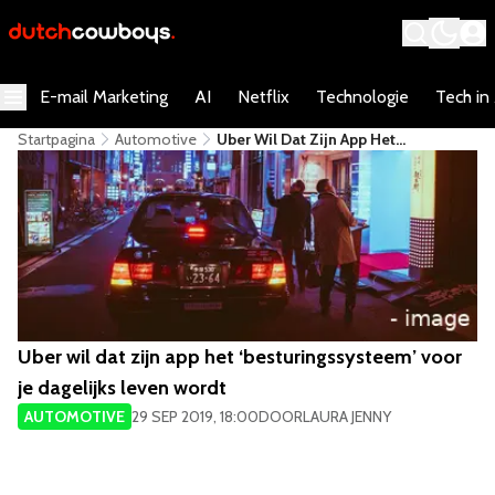
E-mail Marketing
AI
Netflix
Technologie
Tech in
Startpagina
Automotive
​Uber Wil Dat Zijn App Het
‘besturingssysteem’ Voor Je
Dagelijks Leven Wordt
​Uber wil dat zijn app het ‘besturingssysteem’ voor
je dagelijks leven wordt
AUTOMOTIVE
29 SEP 2019, 18:00
DOOR
LAURA JENNY