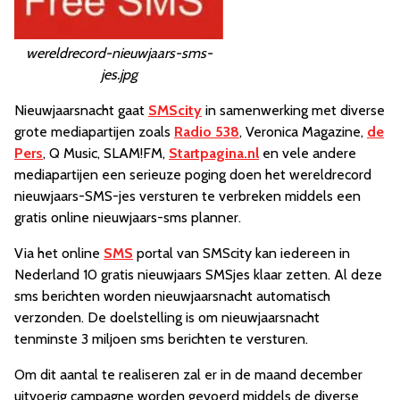
wereldrecord-nieuwjaars-sms-
jes.jpg
Nieuwjaarsnacht gaat
SMScity
in samenwerking met diverse
grote mediapartijen zoals
Radio 538
, Veronica Magazine,
de
Pers
, Q Music, SLAM!FM,
Startpagina.nl
en vele andere
mediapartijen een serieuze poging doen het wereldrecord
nieuwjaars-SMS-jes versturen te verbreken middels een
gratis online nieuwjaars-sms planner.
Via het online
SMS
portal van SMScity kan iedereen in
Nederland 10 gratis nieuwjaars SMSjes klaar zetten. Al deze
sms berichten worden nieuwjaarsnacht automatisch
verzonden. De doelstelling is om nieuwjaarsnacht
tenminste 3 miljoen sms berichten te versturen.
Om dit aantal te realiseren zal er in de maand december
uitvoerig campagne worden gevoerd middels de diverse