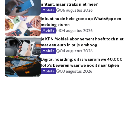
irritant, maar straks niet meer'
06 augustus 2026
Mobile
Je kunt nu de hele groep op WhatsApp een
melding sturen
04 augustus 2026
Mobile
Je KPN Mobiel-abonnement hoeft toch niet
met een euro in prijs omhoog
04 augustus 2026
Mobile
Digital hoarding: dit is waarom we 40.000
foto's bewaren waar we nooit naar kijken
03 augustus 2026
Mobile