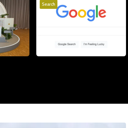
Search
i
Google Preferred Sources is nu
omnet
wereldwijd beschikbaar - zo werkt het
06 mei 2026