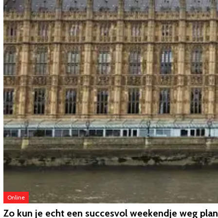
Online
Zo kun je echt een succesvol weekendje weg pla