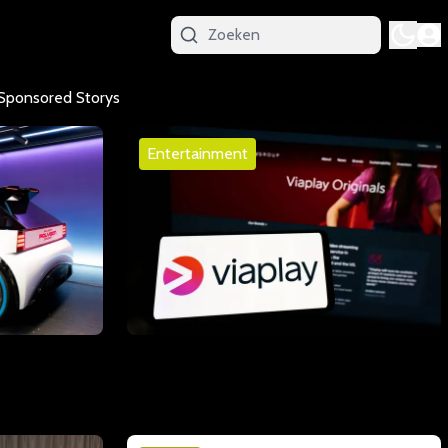
Sponsored Storys
Entertainment
laat zien
Videoland neemt Viaplay Nederland
paar jaar uit
over en zet vol in op sport
01 juli 2026