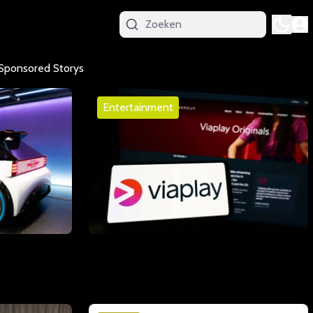
Sponsored Storys
Entertainment
laat zien
Videoland neemt Viaplay Nederland
paar jaar uit
over en zet vol in op sport
01 juli 2026