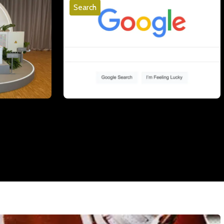
Search
i
Google Preferred Sources is nu
omnet
wereldwijd beschikbaar - zo werkt het
06 mei 2026